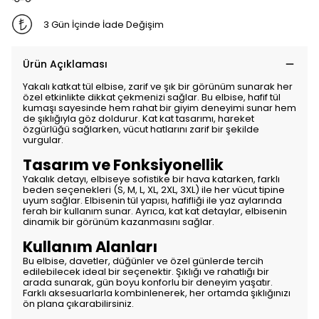
3 Gün İçinde İade Değişim
Ürün Açıklaması
Yakalı katkat tül elbise, zarif ve şık bir görünüm sunarak her
özel etkinlikte dikkat çekmenizi sağlar. Bu elbise, hafif tül
kumaşı sayesinde hem rahat bir giyim deneyimi sunar hem
de şıklığıyla göz doldurur. Kat kat tasarımı, hareket
özgürlüğü sağlarken, vücut hatlarını zarif bir şekilde
vurgular.
Tasarım ve Fonksiyonellik
Yakalık detayı, elbiseye sofistike bir hava katarken, farklı
beden seçenekleri (S, M, L, XL, 2XL, 3XL) ile her vücut tipine
uyum sağlar. Elbisenin tül yapısı, hafifliği ile yaz aylarında
ferah bir kullanım sunar. Ayrıca, kat kat detaylar, elbisenin
dinamik bir görünüm kazanmasını sağlar.
Kullanım Alanları
Bu elbise, davetler, düğünler ve özel günlerde tercih
edilebilecek ideal bir seçenektir. Şıklığı ve rahatlığı bir
arada sunarak, gün boyu konforlu bir deneyim yaşatır.
Farklı aksesuarlarla kombinlenerek, her ortamda şıklığınızı
ön plana çıkarabilirsiniz.