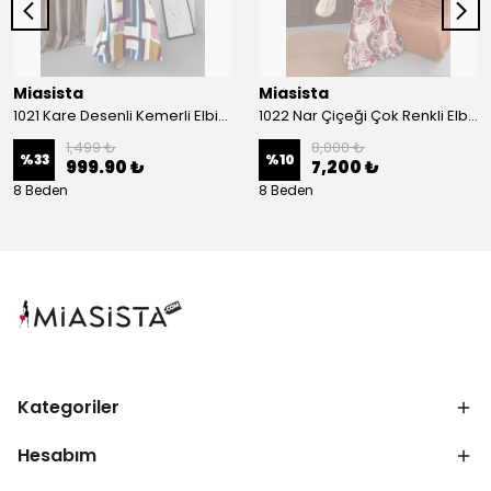
Miasista
Miasista
1021 Kare Desenli Kemerli Elbise
1022 Nar Çiçeği Çok Renkli Elbise
1,499 ₺
8,000 ₺
%
33
%
10
999.90 ₺
7,200 ₺
8 Beden
8 Beden
Kategoriler
Hesabım