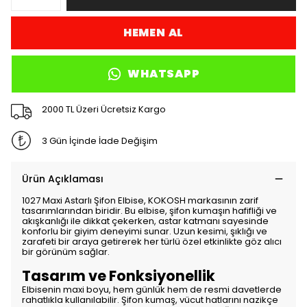
HEMEN AL
WHATSAPP
2000 TL Üzeri Ücretsiz Kargo
3 Gün İçinde İade Değişim
Ürün Açıklaması
1027 Maxi Astarlı Şifon Elbise, KOKOSH markasının zarif
tasarımlarından biridir. Bu elbise, şifon kumaşın hafifliği ve
akışkanlığı ile dikkat çekerken, astar katmanı sayesinde
konforlu bir giyim deneyimi sunar. Uzun kesimi, şıklığı ve
zarafeti bir araya getirerek her türlü özel etkinlikte göz alıcı
bir görünüm sağlar.
Tasarım ve Fonksiyonellik
Elbisenin maxi boyu, hem günlük hem de resmi davetlerde
rahatlıkla kullanılabilir. Şifon kumaş, vücut hatlarını nazikçe