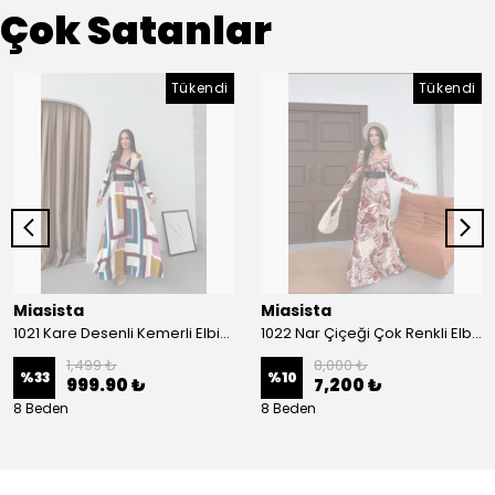
Çok Satanlar
Tükendi
Tükendi
Miasista
Miasista
1021 Kare Desenli Kemerli Elbise
1022 Nar Çiçeği Çok Renkli Elbise
1,499 ₺
8,000 ₺
%
33
%
10
999.90 ₺
7,200 ₺
8 Beden
8 Beden