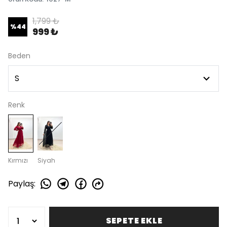
1,799 ₺
%
44
999 ₺
Beden
Renk
Kırmızı
Siyah
Paylaş
:
SEPETE EKLE