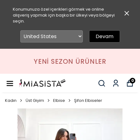
Konumunuza özel içerikleri görmek ve online
alışveriş yapmak için başka bir ülkeyi veya bölgeyi
seçin.
Devam
YENI SEZON ÜRÜNLER
0
Kadın
Üst Giyim
Elbise
Şifon Elbiseler