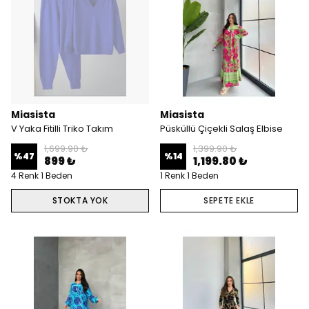
Miasista
Miasista
V Yaka Fitilli Triko Takım
Püsküllü Çiçekli Salaş Elbise
1,699.90 ₺
1,399.90 ₺
%
47
%
14
899 ₺
1,199.80 ₺
4 Renk 1 Beden
1 Renk 1 Beden
STOKTA YOK
SEPETE EKLE