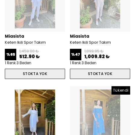
Miasista
Miasista
Keten Ikili Spor Takım
Keten Ikili Spor Takım
1,459.80 ₺
1,899.95 ₺
%
65
%
47
512.90 ₺
1,009.82 ₺
1 Renk 3 Beden
1 Renk 3 Beden
STOKTA YOK
STOKTA YOK
Tükendi