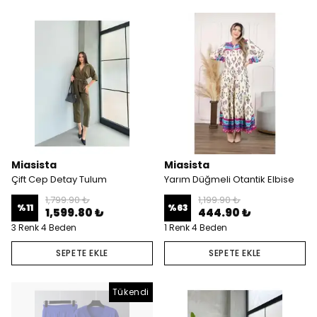
Miasista
Miasista
Çift Cep Detay Tulum
Yarım Düğmeli Otantik Elbise
1,799.90 ₺
1,199.90 ₺
%
11
%
63
1,599.80 ₺
444.90 ₺
3 Renk 4 Beden
1 Renk 4 Beden
SEPETE EKLE
SEPETE EKLE
Tükendi