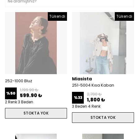
Tükendi
Tükendi
Miasista
252-1000 Bluz
251-5004 Kısa Kaban
1,199.90 ₺
%
50
2,700 ₺
599.90 ₺
%
33
1,800 ₺
2 Renk 3 Beden
3 Beden 4 Renk
STOKTA YOK
STOKTA YOK