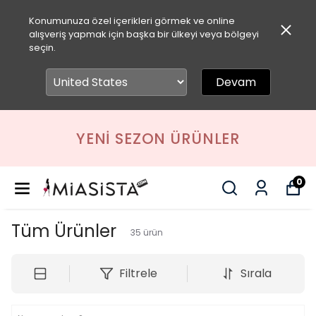
Konumunuza özel içerikleri görmek ve online
alışveriş yapmak için başka bir ülkeyi veya bölgeyi
seçin.
Devam
YENI SEZON ÜRÜNLER
0
Tüm Ürünler
35
ürün
Filtrele
Sırala