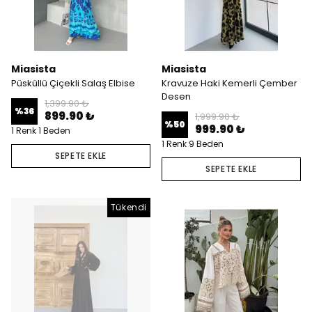
Miasista
Miasista
Püsküllü Çiçekli Salaş Elbise
Kravuze Haki Kemerli Çember
Desen
1,399.90 ₺
%
36
899.90 ₺
1,999.90 ₺
%
50
999.90 ₺
1 Renk 1 Beden
1 Renk 9 Beden
SEPETE EKLE
SEPETE EKLE
Tükendi