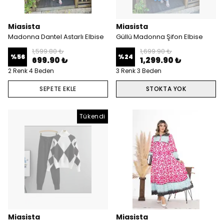
Miasista
Miasista
Madonna Dantel Astarlı Elbise
Güllü Madonna Şifon Elbise
1,599.80 ₺
1,699.90 ₺
%
56
%
24
699.90 ₺
1,299.90 ₺
2 Renk 4 Beden
3 Renk 3 Beden
SEPETE EKLE
STOKTA YOK
Tükendi
Miasista
Miasista