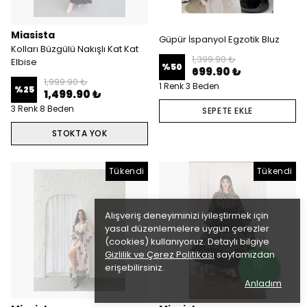
Miasista
Güpür İspanyol Egzotik Bluz
Kolları Büzgülü Nakışlı Kat Kat
1,399.90 ₺
Elbise
%
50
699.90 ₺
1,999.90 ₺
1 Renk 3 Beden
%
25
1,499.90 ₺
3 Renk 8 Beden
SEPETE EKLE
STOKTA YOK
Tükendi
Tükendi
Alışveriş deneyiminizi iyileştirmek için
yasal düzenlemelere uygun çerezler
(cookies) kullanıyoruz. Detaylı bilgiye
Gizlilik ve Çerez Politikası
sayfamızdan
erişebilirsiniz.
Anladım