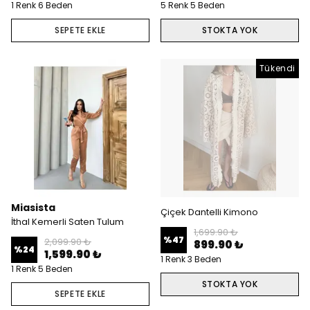
1 Renk 6 Beden
5 Renk 5 Beden
SEPETE EKLE
STOKTA YOK
Tükendi
Miasista
Çiçek Dantelli Kimono
İthal Kemerli Saten Tulum
1,699.90 ₺
%
47
2,099.90 ₺
899.90 ₺
%
24
1,599.90 ₺
1 Renk 3 Beden
1 Renk 5 Beden
STOKTA YOK
SEPETE EKLE