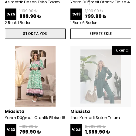
Asimetrik Desen Triko Takım
Yarım Düğmeli Otantik Elbise 4
1,199.90 ₺
1,199.90 ₺
%
25
%
33
899.90 ₺
799.90 ₺
2 Renk 1 Beden
1 Renk 6 Beden
STOKTA YOK
SEPETE EKLE
Tükendi
Miasista
Miasista
Yarım Düğmeli Otantik Elbise 18
İthal Kemerli Saten Tulum
1,199.90 ₺
2,099.90 ₺
%
33
%
24
799.90 ₺
1,599.90 ₺