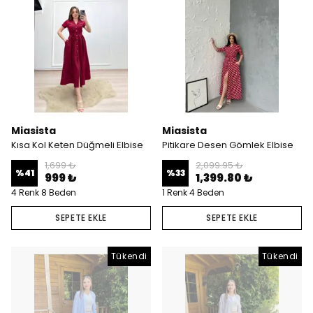
Miasista
Miasista
Kısa Kol Keten Düğmeli Elbise
Pitikare Desen Gömlek Elbise
1,699 ₺
2,099.95 ₺
%
41
%
33
999 ₺
1,399.80 ₺
4 Renk 8 Beden
1 Renk 4 Beden
SEPETE EKLE
SEPETE EKLE
Tükendi
Tükendi