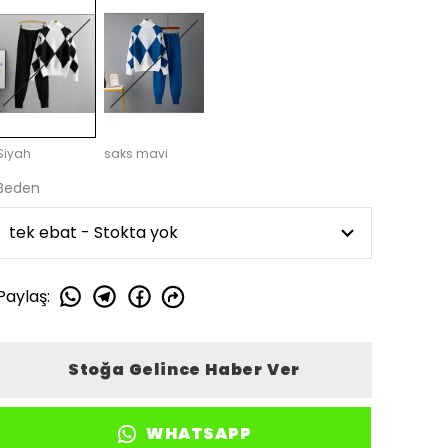
Siyah
saks mavi
Beden
Paylaş
:
Stoğa Gelince Haber Ver
WHATSAPP