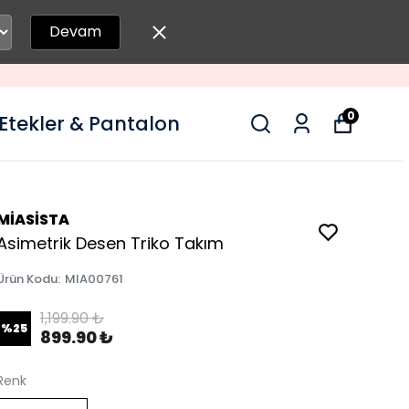
Devam
0
Etekler & Pantalon
MİASİSTA
Asimetrik Desen Triko Takım
Ürün Kodu
:
MIA00761
1,199.90 ₺
%
25
899.90 ₺
Renk