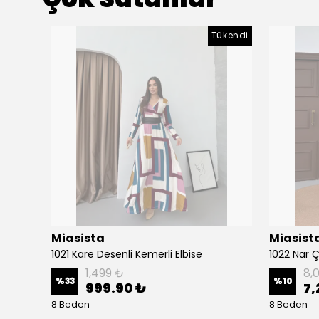
Tükendi
Miasista
Miasist
1021 Kare Desenli Kemerli Elbise
1022 Nar Ç
1,499 ₺
8,
%
33
%
10
999.90 ₺
7,
8 Beden
8 Beden