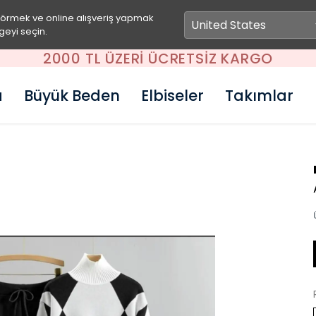
görmek ve online alışveriş yapmak
geyi seçin.
YENI SEZON ÜRÜNLER
a
Büyük Beden
Elbiseler
Takımlar