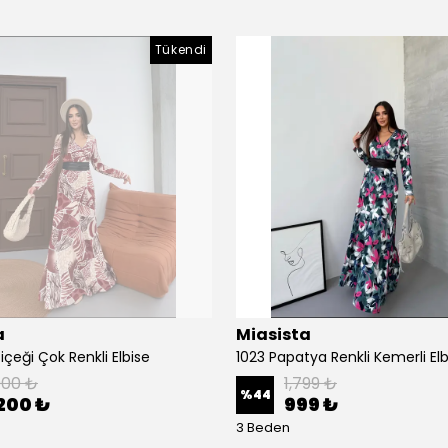
Tükendi
a
Miasista
içeği Çok Renkli Elbise
1023 Papatya Renkli Kemerli Elb
000 ₺
1,799 ₺
%
44
200 ₺
999 ₺
3 Beden