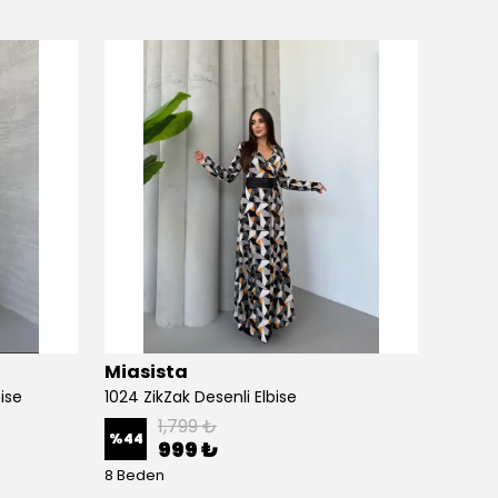
Miasista
Miasi
ise
1024 ZikZak Desenli Elbise
1025 Ka
1,799 ₺
%
44
%
44
999 ₺
8 Beden
8 Bede