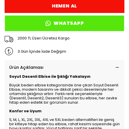
HEMEN AL
WHATSAPP
2000 TL Üzeri Ücretsiz Kargo
3 Gün İçinde İade Değişim
Ürün Açıklaması
Soyut Desenli Elbise ile Şıklığı Yakalayın
Büyük beden elbise kategorisinde öne çıkan Soyut Desenli
Elbise, modern tasarımı ve dikkat çekici desenleriyle her
ortamda şıklığınızı artırır. Farklı renk seçenekleriyle
(Desenli1, Desenli2, Desenli3) sunulan bu elbise, her zevke
hitap eden estetik bir görünüm sunar.
Konfor ve Uyum
S, M, L, XL, 2XL, 3XL, 4XL ve 5XL beden alternatifleri ile geniş
bir kitleye hitap eden bu elbise, rahat kesimi sayesinde gün
boyu konfor sağlar. Vücut hatlarını zarif bir şekilde