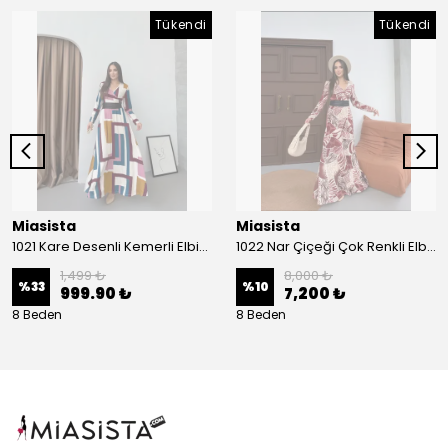
Tükendi
Tükendi
Miasista
Miasista
1021 Kare Desenli Kemerli Elbise
1022 Nar Çiçeği Çok Renkli Elbise
1,499 ₺
8,000 ₺
%
33
%
10
999.90 ₺
7,200 ₺
8 Beden
8 Beden