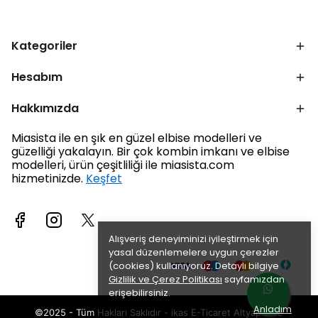
Kategoriler
Hesabım
Hakkımızda
Miasista ile en şık en güzel elbise modelleri ve
güzelliği yakalayın. Bir çok kombin imkanı ve elbise
modelleri, ürün çeşitliliği ile miasista.com
hizmetinizde.
Keşfet
Alışveriş deneyiminizi iyileştirmek için
yasal düzenlemelere uygun çerezler
(cookies) kullanıyoruz. Detaylı bilgiye
Gizlilik ve Çerez Politikası
sayfamızdan
erişebilirsiniz.
Anladım
©2025 - Tüm Hakları Saklıdır - ikas E-Ticaret
Altyapısı ile