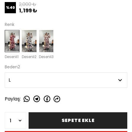
2,000 ₺
%
40
1,199 ₺
Renk
Desenli1
Desenli2
Desenli3
Beden2
Paylaş
:
SEPETE EKLE