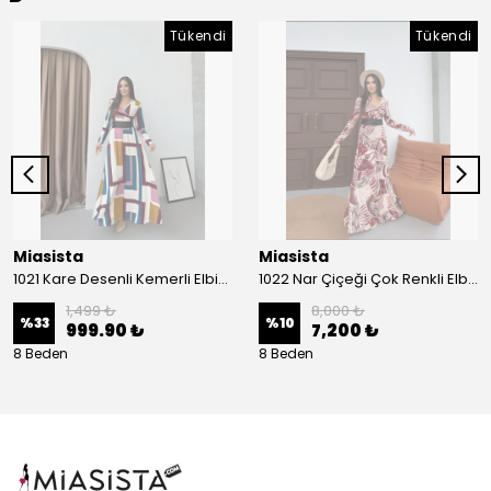
Tükendi
Tükendi
Miasista
Miasista
1021 Kare Desenli Kemerli Elbise
1022 Nar Çiçeği Çok Renkli Elbise
1,499 ₺
8,000 ₺
%
33
%
10
999.90 ₺
7,200 ₺
8 Beden
8 Beden