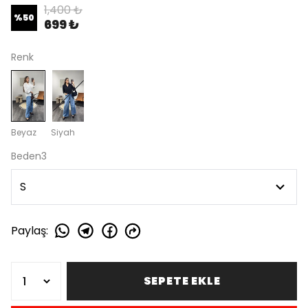
1,400 ₺
%
50
699 ₺
Renk
Beyaz
Siyah
Beden3
Paylaş
:
SEPETE EKLE