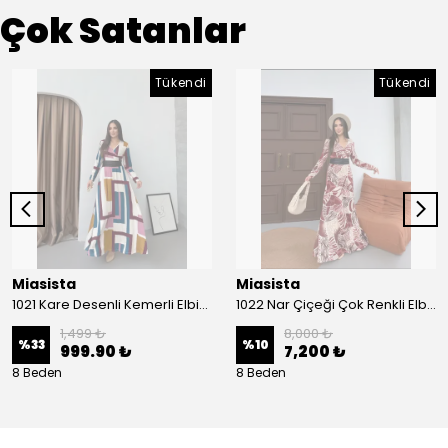
Çok Satanlar
Tükendi
Tükendi
Miasista
Miasista
1021 Kare Desenli Kemerli Elbise
1022 Nar Çiçeği Çok Renkli Elbise
1,499 ₺
8,000 ₺
%
33
%
10
999.90 ₺
7,200 ₺
8 Beden
8 Beden