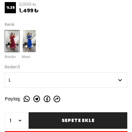
2,000 ₺
%
25
1,499 ₺
Renk
Bordo
Mavi
Beden3
Paylaş
:
SEPETE EKLE