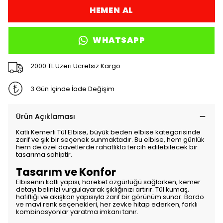
HEMEN AL
WHATSAPP
2000 TL Üzeri Ücretsiz Kargo
3 Gün İçinde İade Değişim
Ürün Açıklaması
Katlı Kemerli Tül Elbise, büyük beden elbise kategorisinde
zarif ve şık bir seçenek sunmaktadır. Bu elbise, hem günlük
hem de özel davetlerde rahatlıkla tercih edilebilecek bir
tasarıma sahiptir.
Tasarım ve Konfor
Elbisenin katlı yapısı, hareket özgürlüğü sağlarken, kemer
detayı belinizi vurgulayarak şıklığınızı artırır. Tül kumaş,
hafifliği ve akışkan yapısıyla zarif bir görünüm sunar. Bordo
ve mavi renk seçenekleri, her zevke hitap ederken, farklı
kombinasyonlar yaratma imkanı tanır.