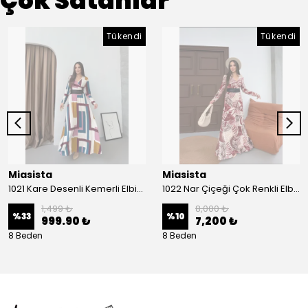
Çok Satanlar
Tükendi
Tükendi
Miasista
Miasista
1021 Kare Desenli Kemerli Elbise
1022 Nar Çiçeği Çok Renkli Elbise
1,499 ₺
8,000 ₺
%
33
%
10
999.90 ₺
7,200 ₺
8 Beden
8 Beden