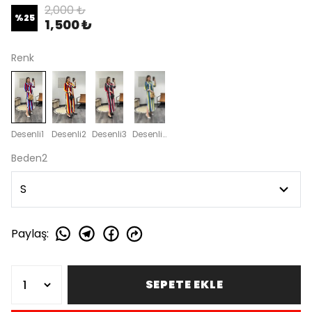
2,000 ₺
%
25
1,500 ₺
Renk
Desenli1
Desenli2
Desenli3
Desenli4
Beden2
Paylaş
:
SEPETE EKLE