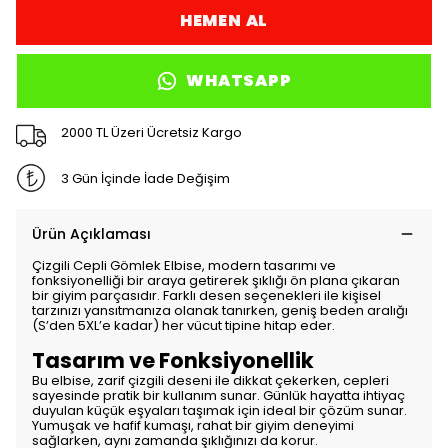
HEMEN AL
WHATSAPP
2000 TL Üzeri Ücretsiz Kargo
3 Gün İçinde İade Değişim
Ürün Açıklaması
Çizgili Cepli Gömlek Elbise, modern tasarımı ve
fonksiyonelliği bir araya getirerek şıklığı ön plana çıkaran
bir giyim parçasıdır. Farklı desen seçenekleri ile kişisel
tarzınızı yansıtmanıza olanak tanırken, geniş beden aralığı
(S’den 5XL’e kadar) her vücut tipine hitap eder.
Tasarım ve Fonksiyonellik
Bu elbise, zarif çizgili deseni ile dikkat çekerken, cepleri
sayesinde pratik bir kullanım sunar. Günlük hayatta ihtiyaç
duyulan küçük eşyaları taşımak için ideal bir çözüm sunar.
Yumuşak ve hafif kumaşı, rahat bir giyim deneyimi
sağlarken, aynı zamanda şıklığınızı da korur.