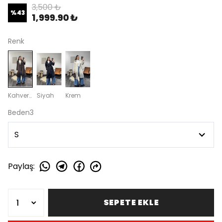
3,500 ₺
%
43
1,999.90 ₺
Renk
Kahverengi
Siyah
Krem
Beden3
Paylaş
:
SEPETE EKLE