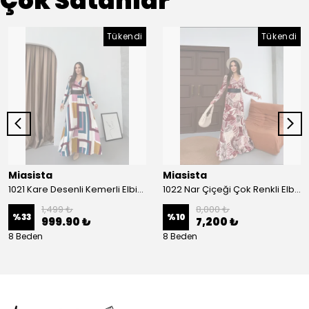
Çok Satanlar
Tükendi
Tükendi
Miasista
Miasista
1021 Kare Desenli Kemerli Elbise
1022 Nar Çiçeği Çok Renkli Elbise
1,499 ₺
8,000 ₺
%
33
%
10
999.90 ₺
7,200 ₺
8 Beden
8 Beden