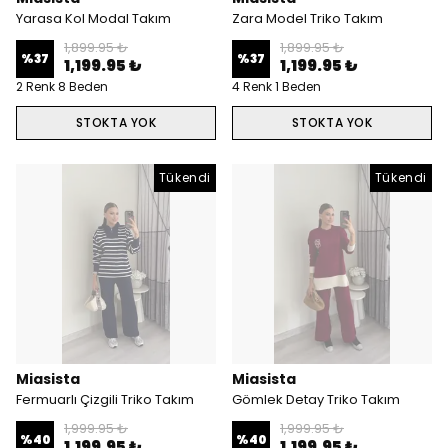
Yarasa Kol Modal Takım
Zara Model Triko Takım
1,899.95 ₺
1,899.95 ₺
%
37
%
37
1,199.95 ₺
1,199.95 ₺
2 Renk 8 Beden
4 Renk 1 Beden
STOKTA YOK
STOKTA YOK
Tükendi
Tükendi
Miasista
Miasista
Fermuarlı Çizgili Triko Takım
Gömlek Detay Triko Takım
1,999.95 ₺
1,999.95 ₺
%
40
%
40
1,199.95 ₺
1,199.95 ₺