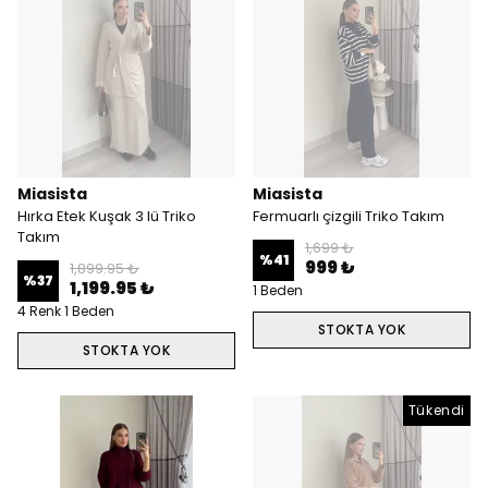
Miasista
Miasista
Hırka Etek Kuşak 3 lü Triko
Fermuarlı çizgili Triko Takım
Takım
1,699 ₺
%
41
999 ₺
1,899.95 ₺
%
37
1,199.95 ₺
1 Beden
4 Renk 1 Beden
STOKTA YOK
STOKTA YOK
Tükendi