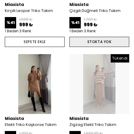
Miasista
Miasista
Kırçıllı Leopar Triko Takım
Çizgili Düğmeli Triko Takım
1,699 ₺
1,700 ₺
%
41
%
41
999 ₺
999 ₺
1 Beden 3 Renk
1 Beden 3 Renk
SEPETE EKLE
STOKTA YOK
Tükendi
Miasista
Miasista
Etekli Triko Kaşkorse Takım
Zigzag Etekli Triko Takım
1,700 ₺
1,699.95 ₺