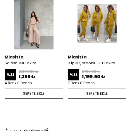
Miasista
Miasista
Salash İkili Takım
3 İplik Şardonlu 3lü Takım
2,099.90 ₺
1,799.90 ₺
%
33
%
33
1,399 ₺
1,199.90 ₺
4 Renk 8 Beden
7 Renk 8 Beden
SEPETE EKLE
SEPETE EKLE