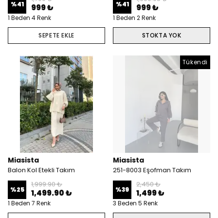
%
41
%
41
999 ₺
999 ₺
1 Beden 4 Renk
1 Beden 2 Renk
SEPETE EKLE
STOKTA YOK
Tükendi
Miasista
Miasista
Balon Kol Etekli Takım
251-8003 Eşofman Takım
1,999.90 ₺
2,450 ₺
%
25
%
39
1,499.90 ₺
1,499 ₺
1 Beden 7 Renk
3 Beden 5 Renk