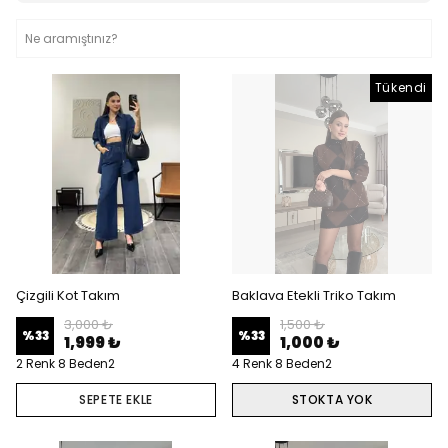
Tükendi
Çizgili Kot Takım
Baklava Etekli Triko Takım
3,000 ₺
1,500 ₺
%
33
%
33
1,999 ₺
1,000 ₺
2 Renk 8 Beden2
4 Renk 8 Beden2
SEPETE EKLE
STOKTA YOK