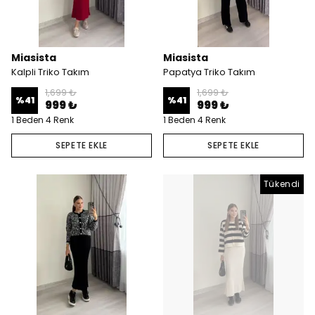
Miasista
Miasista
Kalpli Triko Takım
Papatya Triko Takım
1,699 ₺
1,699 ₺
%
41
%
41
999 ₺
999 ₺
1 Beden 4 Renk
1 Beden 4 Renk
SEPETE EKLE
SEPETE EKLE
Tükendi