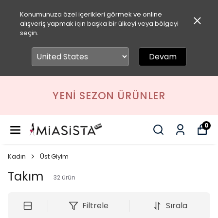
Konumunuza özel içerikleri görmek ve online
alışveriş yapmak için başka bir ülkeyi veya bölgeyi
seçin.
Devam
YENI SEZON ÜRÜNLER
0
Kadın
Üst Giyim
Takım
32
ürün
Filtrele
Sırala