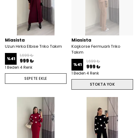
Miasista
Miasista
Uzun Hırka Elbise Triko Takım
Kaşkorse Fermuarlı Triko
Takım
1,699 ₺
%
41
999 ₺
1,699 ₺
%
41
999 ₺
1 Beden 4 Renk
1 Beden 4 Renk
SEPETE EKLE
STOKTA YOK