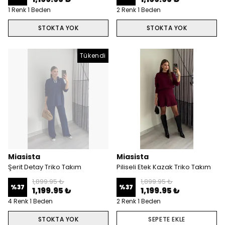
1 Renk 1 Beden
2 Renk 1 Beden
STOKTA YOK
STOKTA YOK
Tükendi
Miasista
Miasista
Şerit Detay Triko Takım
Piliseli Etek Kazak Triko Takım
1,899.95 ₺
1,899.95 ₺
%
37
%
37
1,199.95 ₺
1,199.95 ₺
4 Renk 1 Beden
2 Renk 1 Beden
STOKTA YOK
SEPETE EKLE