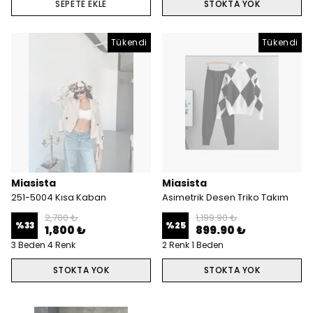
SEPETE EKLE
STOKTA YOK
Tükendi
Tükendi
Miasista
Miasista
251-5004 Kısa Kaban
Asimetrik Desen Triko Takım
2,700 ₺
1,199.90 ₺
%
33
%
25
1,800 ₺
899.90 ₺
3 Beden 4 Renk
2 Renk 1 Beden
STOKTA YOK
STOKTA YOK