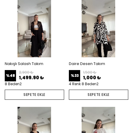
Nakışlı Salash Takım
Daire Desen Takım
2,900 ₺
1,500 ₺
%
48
%
33
1,499.90 ₺
1,000 ₺
8 Beden2
4 Renk 8 Beden2
SEPETE EKLE
SEPETE EKLE