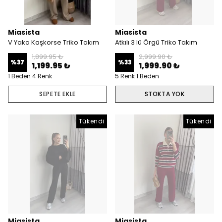
Miasista
Miasista
V Yaka Kaşkorse Triko Takım
Atkılı 3 lü Örgü Triko Takım
1,899.95 ₺
2,999.90 ₺
%
37
%
33
1,199.95 ₺
1,999.90 ₺
1 Beden 4 Renk
5 Renk 1 Beden
SEPETE EKLE
STOKTA YOK
Tükendi
Tükendi
Miasista
Miasista