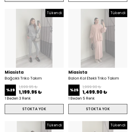
Tükendi
Tükendi
Miasista
Miasista
Bağcıklı Triko Takım
Balon Kol Etekli Triko Takım
1,699.95 ₺
1,999.90 ₺
%
29
%
25
1,199.95 ₺
1,499.90 ₺
1 Beden 3 Renk
1 Beden 5 Renk
STOKTA YOK
STOKTA YOK
Tükendi
Tükendi