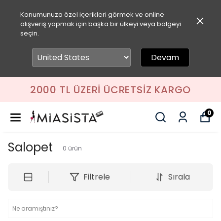
Konumunuza özel içerikleri görmek ve online
alışveriş yapmak için başka bir ülkeyi veya bölgeyi
seçin.
Devam
2000 TL ÜZERI ÜCRETSIZ KARGO
0
Salopet
0
ürün
Filtrele
Sırala