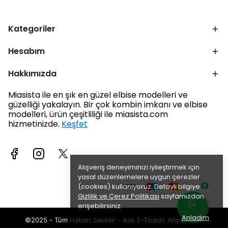
Kategoriler
Hesabım
Hakkımızda
Miasista ile en şık en güzel elbise modelleri ve
güzelliği yakalayın. Bir çok kombin imkanı ve elbise
modelleri, ürün çeşitliliği ile miasista.com
hizmetinizde.
Keşfet
Alışveriş deneyiminizi iyileştirmek için
yasal düzenlemelere uygun çerezler
(cookies) kullanıyoruz. Detaylı bilgiye
Gizlilik ve Çerez Politikası
sayfamızdan
erişebilirsiniz.
Anladım
©2025 - Tüm Hakları Saklıdır - ikas E-Ticaret
Altyapısı ile