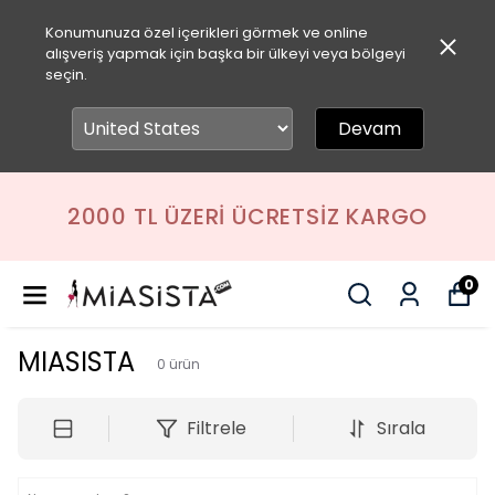
Konumunuza özel içerikleri görmek ve online
alışveriş yapmak için başka bir ülkeyi veya bölgeyi
seçin.
Devam
2000 TL ÜZERI ÜCRETSIZ KARGO
0
MIASISTA
0
ürün
Filtrele
Sırala