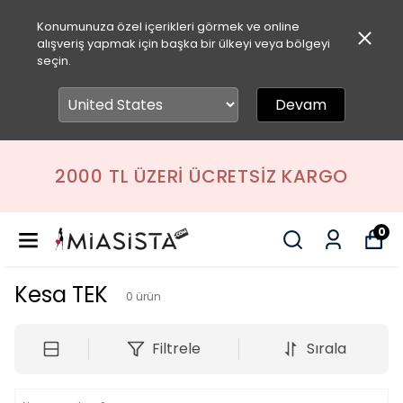
Konumunuza özel içerikleri görmek ve online
alışveriş yapmak için başka bir ülkeyi veya bölgeyi
seçin.
Devam
2000 TL ÜZERI ÜCRETSIZ KARGO
0
Kesa TEK
0
ürün
Filtrele
Sırala