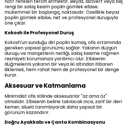
nötr renkleri tercih etmektir. Beyaz, lacivert veya bej
rengi bir salaş kesim poplin gömlek elbise,
mükemmel bir başlangıç noktasıdır. Özellikle beyaz
poplin gömlek elbise, net ve profesyonel duruşuyla
öne çıkar.
Kokosh ile Profesyonel Duruş
Kokosh'un sunduğu diri poplin kumaş, ofis ortamında
gereken yapısal görünümü sağlar. Yakanın düzgün
duruşu ve manşetlerin netliği, salaş kesime rağmen
resmiyeti korumanıza yardımcı olur. Elbisenin
düğmelerini yakanın bir veya iki altından itibaren
iliklemek, hem rahat hem de profesyonel bir denge
kurar.
Aksesuar ve Katmanlama
Minimalist ofis stilinde aksesuarlar "az ama öz"
olmalıdır. Elbisenin beline takılacak ince, zarif bir deri
kemer, silueti tanımlayarak daha yapısal bir
görünüm kazandırır.
Doğru Ayakkabı ve Çanta Kombinasyonu