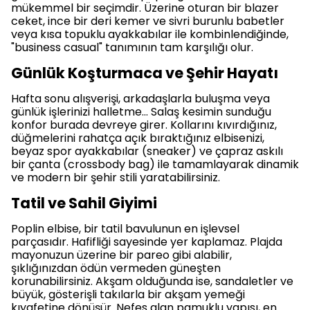
mükemmel bir seçimdir. Üzerine oturan bir blazer
ceket, ince bir deri kemer ve sivri burunlu babetler
veya kısa topuklu ayakkabılar ile kombinlendiğinde,
"business casual" tanımının tam karşılığı olur.
Günlük Koşturmaca ve Şehir Hayatı
Hafta sonu alışverişi, arkadaşlarla buluşma veya
günlük işlerinizi halletme... Salaş kesimin sunduğu
konfor burada devreye girer. Kollarını kıvırdığınız,
düğmelerini rahatça açık bıraktığınız elbisenizi,
beyaz spor ayakkabılar (sneaker) ve çapraz askılı
bir çanta (crossbody bag) ile tamamlayarak dinamik
ve modern bir şehir stili yaratabilirsiniz.
Tatil ve Sahil Giyimi
Poplin elbise, bir tatil bavulunun en işlevsel
parçasıdır. Hafifliği sayesinde yer kaplamaz. Plajda
mayonuzun üzerine bir pareo gibi alabilir,
şıklığınızdan ödün vermeden güneşten
korunabilirsiniz. Akşam olduğunda ise, sandaletler ve
büyük, gösterişli takılarla bir akşam yemeği
kıyafetine dönüşür. Nefes alan pamuklu yapısı, en