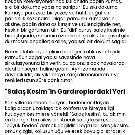
Kokosh koleksiyonlarında kullanılan poplin kumaş,
sıkı bir dokuma yapısına sahiptir. Bu sıkı dokuma,
kumaşa pürüzsüz bir yüzey ve hafif, doğal bir
parlaklık kazandırır. Diğer pamuklu kumaşların
aksine, poplin daha az kırışır ve ütülendiğinde net,
keskin bir görünüm alır. Bu "diri" duruş, salaş kesimle
birleştiğinde, elbisenin üzerinizde şekilsiz bir çuval gibi
durmasını engeller; aksine, yapısal bir döküm sağlar.
Nefes alabilirlik, poplinin bir diğer kritik avantajıdır.
Pamuğun doğal yapısı sayesinde hava
sirkülasyonuna izin verir, bu da onu sıcak havalarda
ideal bir seçim haline getirir. Aynı zamanda
dayanıklıdır; sık yıkamaya karşı direncini korur ve
renkleri uzun süre canlı tutar.
"Salaş Kesim"in Gardıroplardaki Yeri
Son yıllarda moda dünyası, bedeni kısıtlayan
kalıplardan uzaklaşarak konforu ve bireyselliği
kutlayan kesimlere yöneldi. "Salaş kesim", bu akımın
en belirgin temsilcisidir. Ancak salaş kesim, sadece
"büyük beden" demek değildir. Doğru bir salaş kesim,
omuz çizgisi, kol uzunluğu ve etek boyu gibi stratejik