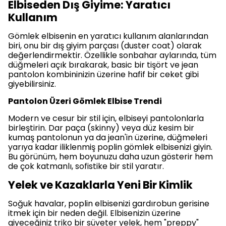
Elbiseden Dış Giyime: Yaratıcı
Kullanım
Gömlek elbisenin en yaratıcı kullanım alanlarından
biri, onu bir dış giyim parçası (duster coat) olarak
değerlendirmektir. Özellikle sonbahar aylarında, tüm
düğmeleri açık bırakarak, basic bir tişört ve jean
pantolon kombininizin üzerine hafif bir ceket gibi
giyebilirsiniz.
Pantolon Üzeri Gömlek Elbise Trendi
Modern ve cesur bir stil için, elbiseyi pantolonlarla
birleştirin. Dar paça (skinny) veya düz kesim bir
kumaş pantolonun ya da jean'in üzerine, düğmeleri
yarıya kadar iliklenmiş poplin gömlek elbisenizi giyin.
Bu görünüm, hem boyunuzu daha uzun gösterir hem
de çok katmanlı, sofistike bir stil yaratır.
Yelek ve Kazaklarla Yeni Bir Kimlik
Soğuk havalar, poplin elbisenizi gardırobun gerisine
itmek için bir neden değil. Elbisenizin üzerine
giyeceğiniz triko bir süveter yelek, hem "preppy"