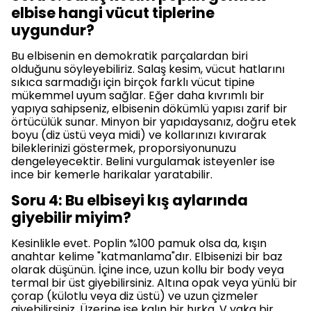
elbise hangi vücut tiplerine
uygundur?
Bu elbisenin en demokratik parçalardan biri
olduğunu söyleyebiliriz. Salaş kesim, vücut hatlarını
sıkıca sarmadığı için birçok farklı vücut tipine
mükemmel uyum sağlar. Eğer daha kıvrımlı bir
yapıya sahipseniz, elbisenin dökümlü yapısı zarif bir
örtücülük sunar. Minyon bir yapıdaysanız, doğru etek
boyu (diz üstü veya midi) ve kollarınızı kıvırarak
bileklerinizi göstermek, proporsiyonunuzu
dengeleyecektir. Belini vurgulamak isteyenler ise
ince bir kemerle harikalar yaratabilir.
Soru 4: Bu elbiseyi kış aylarında
giyebilir miyim?
Kesinlikle evet. Poplin %100 pamuk olsa da, kışın
anahtar kelime "katmanlama"dır. Elbisenizi bir baz
olarak düşünün. İçine ince, uzun kollu bir body veya
termal bir üst giyebilirsiniz. Altına opak veya yünlü bir
çorap (külotlu veya diz üstü) ve uzun çizmeler
giyebilirsiniz. Üzerine ise kalın bir hırka, V yaka bir