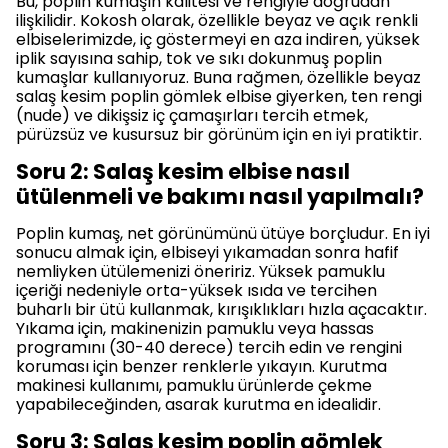
Bu, poplin kumaşın kalitesi ve rengiyle doğrudan
ilişkilidir. Kokosh olarak, özellikle beyaz ve açık renkli
elbiselerimizde, iç göstermeyi en aza indiren, yüksek
iplik sayısına sahip, tok ve sıkı dokunmuş poplin
kumaşlar kullanıyoruz. Buna rağmen, özellikle beyaz
salaş kesim poplin gömlek elbise giyerken, ten rengi
(nude) ve dikişsiz iç çamaşırları tercih etmek,
pürüzsüz ve kusursuz bir görünüm için en iyi pratiktir.
Soru 2: Salaş kesim elbise nasıl
ütülenmeli ve bakımı nasıl yapılmalı?
Poplin kumaş, net görünümünü ütüye borçludur. En iyi
sonucu almak için, elbiseyi yıkamadan sonra hafif
nemliyken ütülemenizi öneririz. Yüksek pamuklu
içeriği nedeniyle orta-yüksek ısıda ve tercihen
buharlı bir ütü kullanmak, kırışıklıkları hızla açacaktır.
Yıkama için, makinenizin pamuklu veya hassas
programını (30-40 derece) tercih edin ve rengini
koruması için benzer renklerle yıkayın. Kurutma
makinesi kullanımı, pamuklu ürünlerde çekme
yapabileceğinden, asarak kurutma en idealidir.
Soru 3: Salaş kesim poplin gömlek