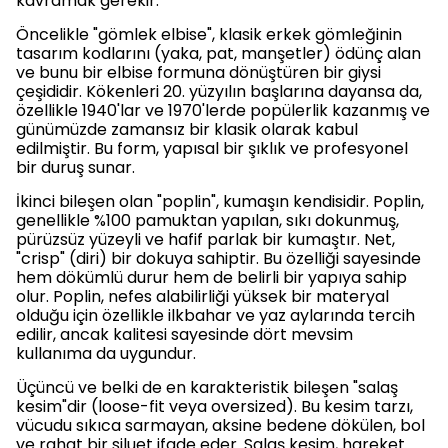
kavramak gerekir.
Öncelikle "gömlek elbise", klasik erkek gömleğinin
tasarım kodlarını (yaka, pat, manşetler) ödünç alan
ve bunu bir elbise formuna dönüştüren bir giysi
çeşididir. Kökenleri 20. yüzyılın başlarına dayansa da,
özellikle 1940'lar ve 1970'lerde popülerlik kazanmış ve
günümüzde zamansız bir klasik olarak kabul
edilmiştir. Bu form, yapısal bir şıklık ve profesyonel
bir duruş sunar.
İkinci bileşen olan "poplin", kumaşın kendisidir. Poplin,
genellikle %100 pamuktan yapılan, sıkı dokunmuş,
pürüzsüz yüzeyli ve hafif parlak bir kumaştır. Net,
"crisp" (diri) bir dokuya sahiptir. Bu özelliği sayesinde
hem dökümlü durur hem de belirli bir yapıya sahip
olur. Poplin, nefes alabilirliği yüksek bir materyal
olduğu için özellikle ilkbahar ve yaz aylarında tercih
edilir, ancak kalitesi sayesinde dört mevsim
kullanıma da uygundur.
Üçüncü ve belki de en karakteristik bileşen "salaş
kesim"dir (loose-fit veya oversized). Bu kesim tarzı,
vücudu sıkıca sarmayan, aksine bedene dökülen, bol
ve rahat bir siluet ifade eder. Salaş kesim, hareket