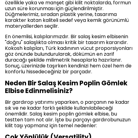
özellikle yaka ve manşet gibi kilit noktalarda, formun
uzun süre korunması için güçlendirilmiştir.
Düğmelerimiz, sıradan plastik yerine, tasarıma
karakter katan kaliteli sedef veya kemik görünümlü
materyallerden seçilir.
En önemlisi, kalıplarımızdır. Bir salaş kesim elbisenin
"doğru" salaşlıkta olması kritik bir tasarım kararıdır.
Kokosh kalıpları, Türk kadınının vücut proporsiyonları
göz önünde bulundurularak, dökümün en zarif
duracağı şekilde milimetrik hesaplarla hazırlanır.
Sonuç, üzerinizde taşırken kendinizi hem özel hem de
konforlu hissedeceğiniz bir parçadır.
Neden Bir Salaş Kesim Poplin Gömlek
Elbise Edinmelisiniz?
Bir gardırop yatırımı yaparken, o parçanın ne kadar
sık ve ne kadar farklı şekilde kullanılabileceği
önemlidir. Salaş kesim poplin gömlek elbise, bu
testten tam not alır. İşte bu parçayı gardırobunuzun
kilit taşı yapmanız için temel nedenler:
Çok Yönlülük (Versatility)