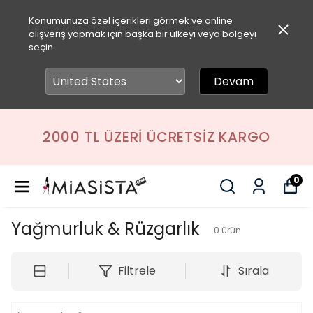
Konumunuza özel içerikleri görmek ve online
alışveriş yapmak için başka bir ülkeyi veya bölgeyi
seçin.
Devam
2000 TL ÜZERI ÜCRETSIZ KARGO
0
Yağmurluk & Rüzgarlık
0
ürün
Filtrele
Sırala