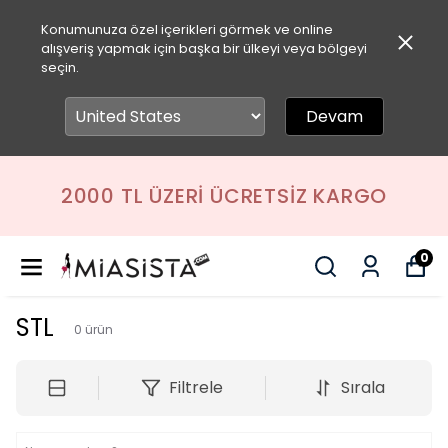
Konumunuza özel içerikleri görmek ve online
alışveriş yapmak için başka bir ülkeyi veya bölgeyi
seçin.
Devam
2000 TL ÜZERI ÜCRETSIZ KARGO
0
STL
0
ürün
Filtrele
Sırala