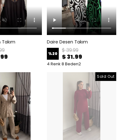
sh Takım
Daire Desen Takım
99
$ 39.99
%
20
.99
$ 31.99
4 Renk 8 Beden2
Sold Out