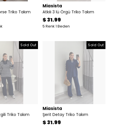
Miasista
rse Triko Takım
Atkılı 3 lü Örgü Triko Takım
$ 31.99
nk
5 Renk 1 Beden
Sold Out
Sold Out
Miasista
gili Triko Takım
Şerit Detay Triko Takım
$ 31.99