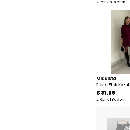
2 Renk 8 Beden
Miasista
Piliseli Etek Kaz
$ 31.99
2 Renk 1 Beden