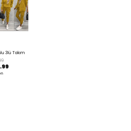
nlu 3lü Takım
99
.99
en