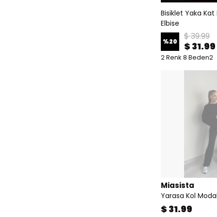
Bisiklet Yaka Kat 
Elbise
$ 39.99
%
20
$ 31.99
2 Renk 8 Beden2
Miasista
Yarasa Kol Moda
$ 31.99