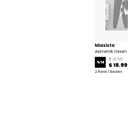
Miasista
Asimetrik Desen
$ 21.99
%
14
$ 18.99
2 Renk 1 Beden