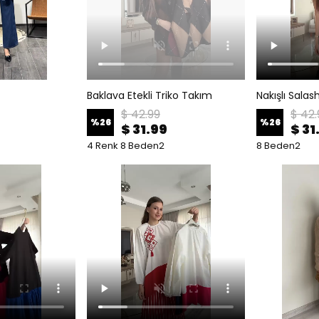
Baklava Etekli Triko Takım
Nakışlı Sala
$ 42.99
$ 42.
%
26
%
26
9
$ 31.99
$ 31
4 Renk 8 Beden2
8 Beden2