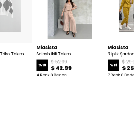
Miasista
Miasista
 Triko Takım
Salash İkili Takım
3 İplik Şardo
$ 52.99
$ 29.
%
19
%
13
$ 42.99
$ 25
4 Renk 8 Beden
7 Renk 8 Bed