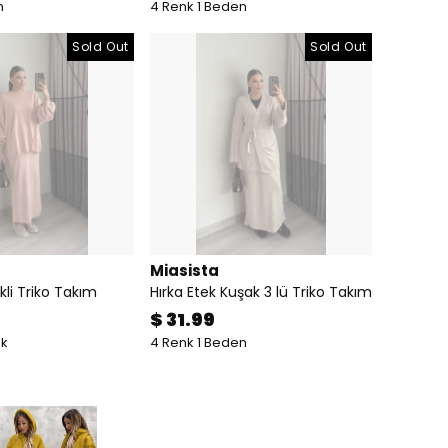
n
4 Renk 1 Beden
Sold Out
Sold Out
Miasista
kli Triko Takım
Hırka Etek Kuşak 3 lü Triko Takım
$ 31.99
nk
4 Renk 1 Beden