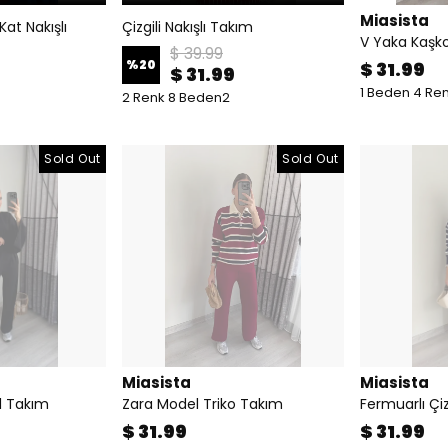
Miasista
Kat Nakışlı
Çizgili Nakışlı Takım
V Yaka Kaşko
$ 39.99
%
20
$ 31.99
$ 31.99
1 Beden 4 Re
2 Renk 8 Beden2
Sold Out
Sold Out
Miasista
Miasista
l Takım
Zara Model Triko Takım
Fermuarlı Çiz
$ 31.99
$ 31.99