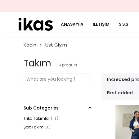
ANASAYFA
İLETİŞİM
S.S.S
Kadın
Üst Giyim
Takım
19
product
Increased pri
First added
Sub Categories
Triko Takımlar
(
11
)
Şort Takım
(
1
)