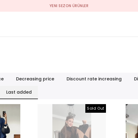
YENI SEZON ÜRÜNLER
ce
Decreasing price
Discount rate increasing
D
Last added
Sold Out