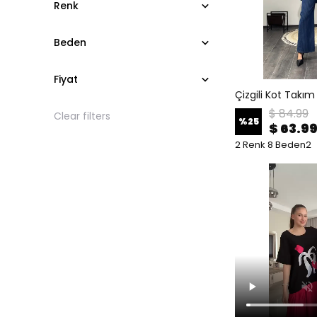
Renk
Beden
Fiyat
Çizgili Kot Takım
$ 84.99
Clear filters
%
25
$ 63.9
2 Renk 8 Beden2